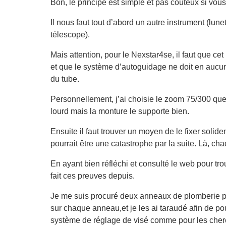
Bon, le principe est simple et pas coûteux si vou
Il nous faut tout d’abord un autre instrument (lun
télescope).
Mais attention, pour le Nexstar4se, il faut que cet
et que le système d’autoguidage ne doit en au
du tube.
Personnellement, j’ai choisie le zoom 75/300 que 
lourd mais la monture le supporte bien.
Ensuite il faut trouver un moyen de le fixer solid
pourrait être une catastrophe par la suite. Là, ch
En ayant bien réfléchi et consulté le web pour tro
fait ces preuves depuis.
Je me suis procuré deux anneaux de plomberie pv
sur chaque anneau,et je les ai taraudé afin de p
système de réglage de visé comme pour les cher