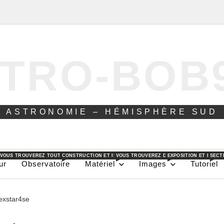
TRO-BOB
ASTRONOMIE – HÉMISPHÈRE SUD
 VOUS TROUVEREZ TOUT CE QUE JE PEUX FAIRE DANS AU JOUR LE JOUR POUR L’ASTRON
CONSTRUCTION ET INSTALLATION D’UN OBSERVATOIRE DANS L
VOUS TROUVEREZ DANS CES PAGES LES DI
EXPOSITION ET EXPLI
SECT
ur
Observatoire
Matériel
Images
Tutoriel
exstar4se