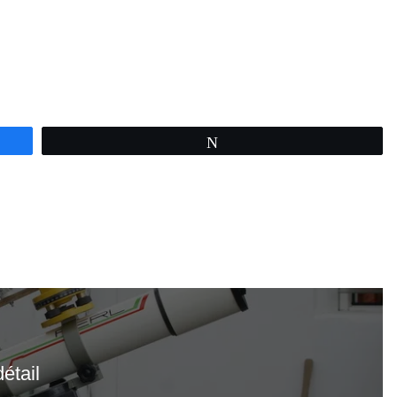
Tweetez
étail