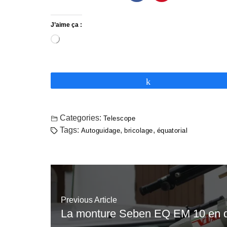
J’aime ça :
Partagez
Categories:
Telescope
Tags:
,
,
Autoguidage
bricolage
équatorial
Previous Article
La monture Seben EQ EM 10 en d