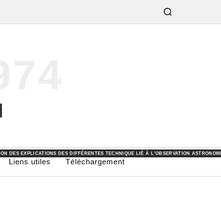
974
OMIE OU LES DIFFÉRENTES ACTIVITÉS PROPOSÉS PAR LES ASSOCIATIONS OU COLLECTI
E JARDIN.
FFÉRENTS MATÉRIELS ET OUTILS UTILISÉS POUR LES PRISES DE VUE ET L’OBSERVATION
CATION DES IMAGES OBTENUES AU COURS DES SOIRÉES D’OBSERVATIONS.
ION DES EXPLICATIONS DES DIFFÉRENTES TECHNIQUE LIÉ À L’OBSERVATION ASTRONOM
Liens utiles
Téléchargement