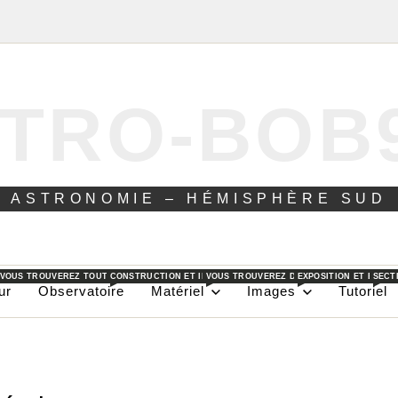
TRO-BOB
ASTRONOMIE – HÉMISPHÈRE SUD
 VOUS TROUVEREZ TOUT CE QUE JE PEUX FAIRE DANS AU JOUR LE JOUR POUR L’ASTRON
CONSTRUCTION ET INSTALLATION D’UN OBSERVATOIRE DANS L
VOUS TROUVEREZ DANS CES PAGES LES DI
EXPOSITION ET EXPLI
SECT
ur
Observatoire
Matériel
Images
Tutoriel