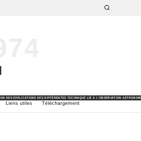
974
OMIE OU LES DIFFÉRENTES ACTIVITÉS PROPOSÉS PAR LES ASSOCIATIONS OU COLLECTI
E JARDIN.
FFÉRENTS MATÉRIELS ET OUTILS UTILISÉS POUR LES PRISES DE VUE ET L’OBSERVATION
CATION DES IMAGES OBTENUES AU COURS DES SOIRÉES D’OBSERVATIONS.
ION DES EXPLICATIONS DES DIFFÉRENTES TECHNIQUE LIÉ À L’OBSERVATION ASTRONOM
Liens utiles
Téléchargement