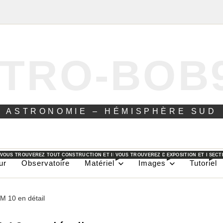
TRO-BOB
ASTRONOMIE – HÉMISPHÈRE SUD
 VOUS TROUVEREZ TOUT CE QUE JE PEUX FAIRE DANS AU JOUR LE JOUR POUR L’ASTRON
CONSTRUCTION ET INSTALLATION D’UN OBSERVATOIRE DANS L
VOUS TROUVEREZ DANS CES PAGES LES DI
EXPOSITION ET EXPLI
SECT
ur
Observatoire
Matériel
Images
Tutoriel
 10 en détail