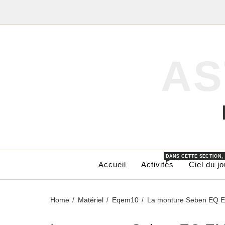
AS
DANS CETTE SECTION,
Accueil
Activités
Ciel du jo
Home
Matériel
Eqem10
La monture Seben EQ EM