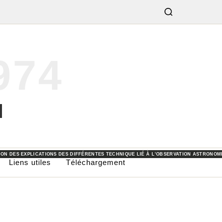
974
OMIE OU LES DIFFÉRENTES ACTIVITÉS PROPOSÉS PAR LES ASSOCIATIONS OU COLLECTI
E JARDIN.
FFÉRENTS MATÉRIELS ET OUTILS UTILISÉS POUR LES PRISES DE VUE ET L’OBSERVATION
CATION DES IMAGES OBTENUES AU COURS DES SOIRÉES D’OBSERVATIONS.
ION DES EXPLICATIONS DES DIFFÉRENTES TECHNIQUE LIÉ À L’OBSERVATION ASTRONOM
Liens utiles
Téléchargement