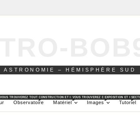
TRO-BOB
ASTRONOMIE – HÉMISPHÈRE SUD
 VOUS TROUVEREZ TOUT CE QUE JE PEUX FAIRE DANS AU JOUR LE JOUR POUR L’ASTRON
CONSTRUCTION ET INSTALLATION D’UN OBSERVATOIRE DANS L
VOUS TROUVEREZ DANS CES PAGES LES DI
EXPOSITION ET EXPLI
SECT
ur
Observatoire
Matériel
Images
Tutoriel