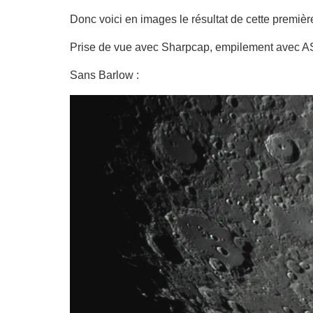
Donc voici en images le résultat de cette premiè
Prise de vue avec Sharpcap, empilement avec AS3
Sans Barlow :