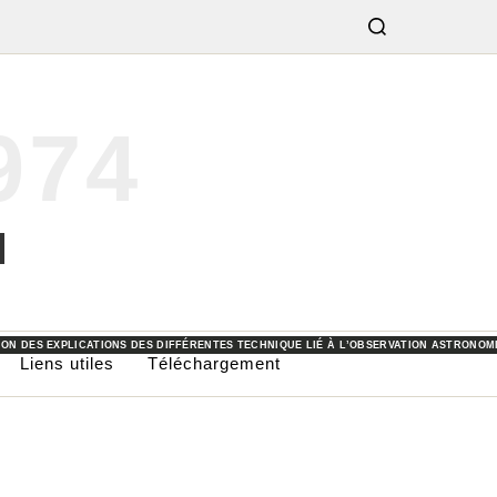
974
OMIE OU LES DIFFÉRENTES ACTIVITÉS PROPOSÉS PAR LES ASSOCIATIONS OU COLLECTI
E JARDIN.
FFÉRENTS MATÉRIELS ET OUTILS UTILISÉS POUR LES PRISES DE VUE ET L’OBSERVATION
CATION DES IMAGES OBTENUES AU COURS DES SOIRÉES D’OBSERVATIONS.
ION DES EXPLICATIONS DES DIFFÉRENTES TECHNIQUE LIÉ À L’OBSERVATION ASTRONOM
Liens utiles
Téléchargement