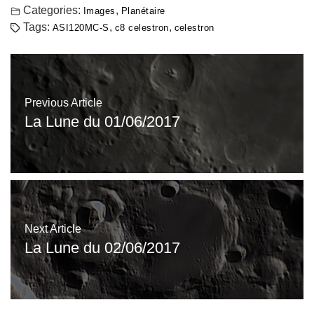
Categories:
,
Images
Planétaire
Tags:
,
,
ASI120MC-S
c8 celestron
celestron
Previous Article
La Lune du 01/06/2017
Next Article
La Lune du 02/06/2017