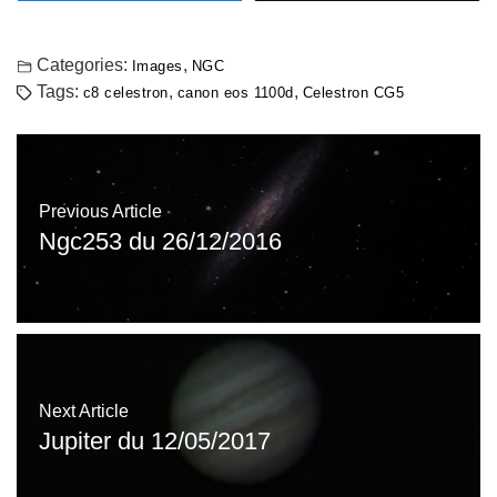
Categories:
,
Images
NGC
Tags:
,
,
c8 celestron
canon eos 1100d
Celestron CG5
Previous Article
Ngc253 du 26/12/2016
Next Article
Jupiter du 12/05/2017