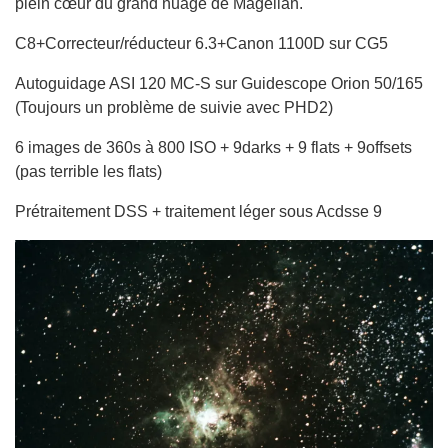
plein cœur du grand nuage de Magellan.
C8+Correcteur/réducteur 6.3+Canon 1100D sur CG5
Autoguidage ASI 120 MC-S sur Guidescope Orion 50/165
(Toujours un problème de suivie avec PHD2)
6 images de 360s à 800 ISO + 9darks + 9 flats + 9offsets
(pas terrible les flats)
Prétraitement DSS + traitement léger sous Acdsse 9