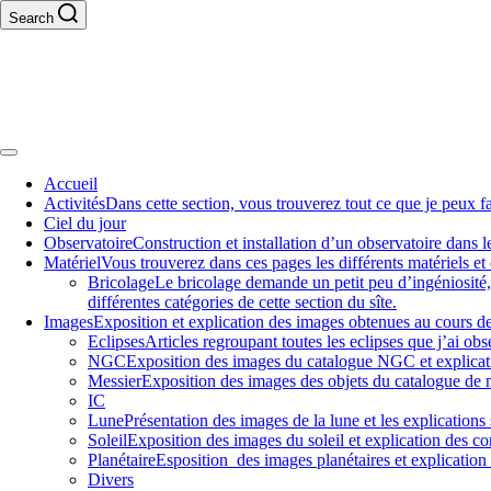
Skip
Search
to
content
Off
Canvas
Accueil
Activités
Dans cette section, vous trouverez tout ce que je peux fa
Ciel du jour
Observatoire
Construction et installation d’un observatoire dans le
Matériel
Vous trouverez dans ces pages les différents matériels et o
Bricolage
Le bricolage demande un petit peu d’ingéniosité, 
différentes catégories de cette section du sîte.
Images
Exposition et explication des images obtenues au cours de
Eclipses
Articles regroupant toutes les eclipses que j’ai obs
NGC
Exposition des images du catalogue NGC et explicati
Messier
Exposition des images des objets du catalogue de m
IC
Lune
Présentation des images de la lune et les explications 
Soleil
Exposition des images du soleil et explication des co
Planétaire
Esposition des images planétaires et explication 
Divers