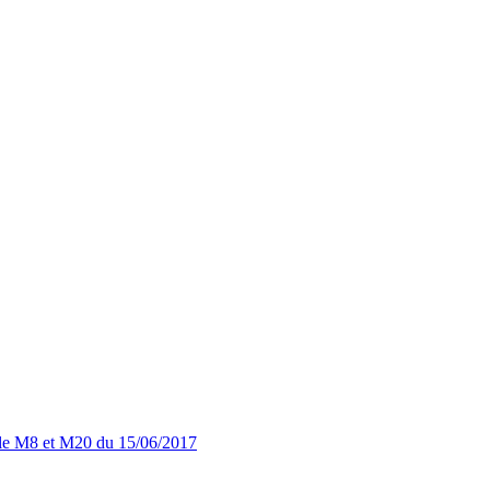
le
M8 et M20 du 15/06/2017
ext
ost: