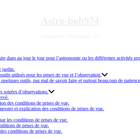
Astro-bob974
Astronomie – hémisphère sud
ire dans au jour le jour pour l’astronomie ou les différentes activités pr
 jardin.
utils utilisés pour les prises de vue et l’observation.
quelques outils, pas mal de savoir faire et surtout beaucoup de patience
s soirées d’observations.
ervé.
on des conditions de prises de vue.
essier et explication des conditions de prises de vue.
sur les conditions de prises de vue.
nditions de prises de vue.
des conditions de prises de vue.