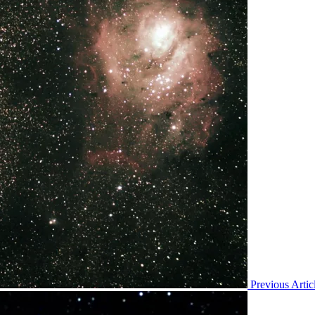
Previous Artic
N
P