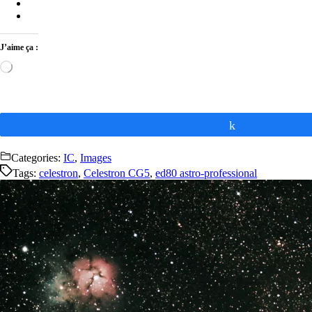
J’aime ça :
Chargement…
Partagez
Categories:
IC
,
Images
Tags:
celestron
,
Celestron CG5
,
ed80 astro-professional