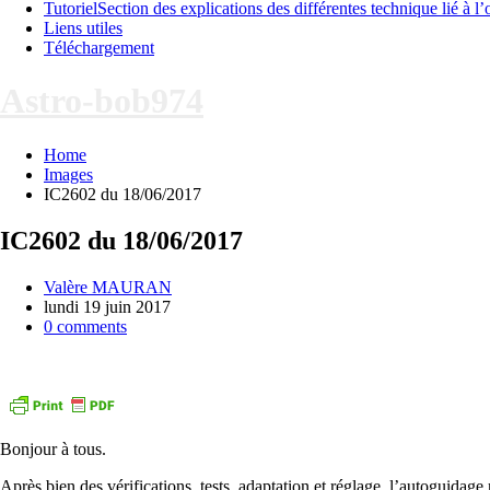
Tutoriel
Section des explications des différentes technique lié à 
Liens utiles
Téléchargement
Astro-bob974
Home
Images
IC2602 du 18/06/2017
IC2602 du 18/06/2017
Valère MAURAN
lundi 19 juin 2017
0 comments
Bonjour à tous.
Après bien des vérifications, tests, adaptation et réglage, l’autoguida