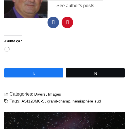
See author's posts
J’aime ça :
Partagez
Tweetez
Categories:
,
Divers
Images
Tags:
,
,
ASI120MC-S
grand-champ
hémisphère sud