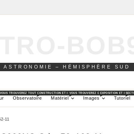
TRO-BOB
ASTRONOMIE – HÉMISPHÈRE SUD
 VOUS TROUVEREZ TOUT CE QUE JE PEUX FAIRE DANS AU JOUR LE JOUR POUR L’ASTRON
CONSTRUCTION ET INSTALLATION D’UN OBSERVATOIRE DANS L
VOUS TROUVEREZ DANS CES PAGES LES DI
EXPOSITION ET EXPLI
SECT
ur
Observatoire
Matériel
Images
Tutoriel
62-11