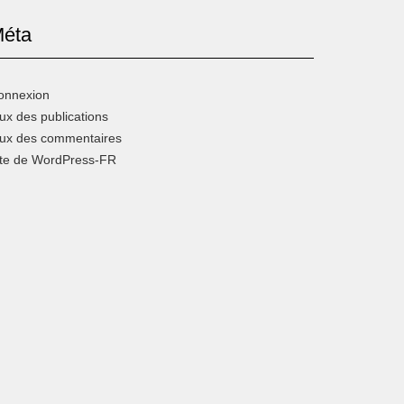
éta
onnexion
ux des publications
lux des commentaires
ite de WordPress-FR