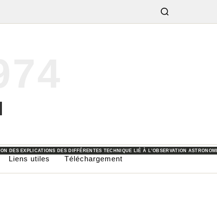
974
OMIE OU LES DIFFÉRENTES ACTIVITÉS PROPOSÉS PAR LES ASSOCIATIONS OU COLLECTI
E JARDIN.
FFÉRENTS MATÉRIELS ET OUTILS UTILISÉS POUR LES PRISES DE VUE ET L’OBSERVATION
CATION DES IMAGES OBTENUES AU COURS DES SOIRÉES D’OBSERVATIONS.
ION DES EXPLICATIONS DES DIFFÉRENTES TECHNIQUE LIÉ À L’OBSERVATION ASTRONOM
Liens utiles
Téléchargement