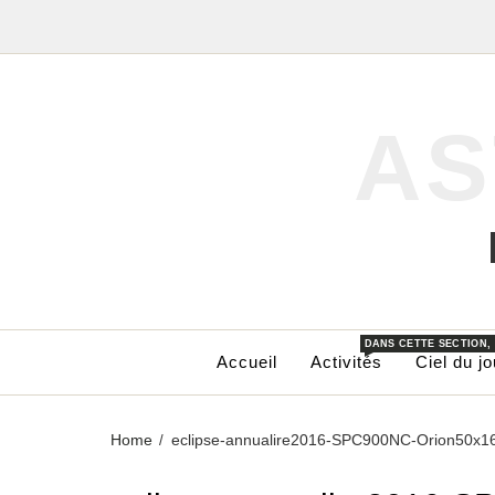
AS
DANS CETTE SECTION,
Accueil
Activités
Ciel du jo
Home
eclipse-annualire2016-SPC900NC-Orion50x1