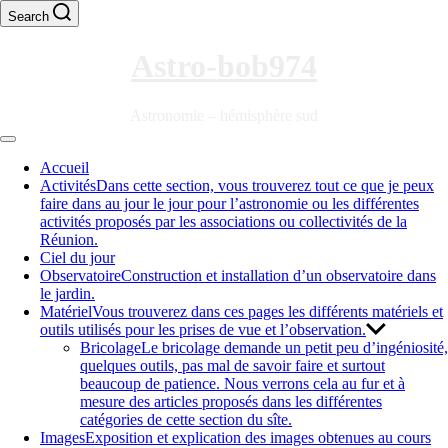
Skip
Search
to
content
Astro-bob974
Astronomie – hémisphère sud
Off
Canvas
Accueil
Activités
Dans cette section, vous trouverez tout ce que je peux
faire dans au jour le jour pour l’astronomie ou les différentes
activités proposés par les associations ou collectivités de la
Réunion.
Ciel du jour
Observatoire
Construction et installation d’un observatoire dans
le jardin.
Matériel
Vous trouverez dans ces pages les différents matériels et
outils utilisés pour les prises de vue et l’observation.
Bricolage
Le bricolage demande un petit peu d’ingéniosité,
quelques outils, pas mal de savoir faire et surtout
beaucoup de patience. Nous verrons cela au fur et à
mesure des articles proposés dans les différentes
catégories de cette section du sîte.
Images
Exposition et explication des images obtenues au cours