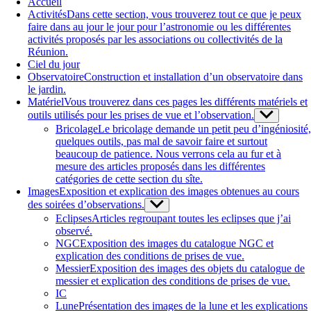
Accueil
Activités
Dans cette section, vous trouverez tout ce que je peux
faire dans au jour le jour pour l’astronomie ou les différentes
activités proposés par les associations ou collectivités de la
Réunion.
Ciel du jour
Observatoire
Construction et installation d’un observatoire dans
le jardin.
Matériel
Vous trouverez dans ces pages les différents matériels et
outils utilisés pour les prises de vue et l’observation.
Show
sub
Bricolage
Le bricolage demande un petit peu d’ingéniosité,
menu
quelques outils, pas mal de savoir faire et surtout
beaucoup de patience. Nous verrons cela au fur et à
mesure des articles proposés dans les différentes
catégories de cette section du sîte.
Images
Exposition et explication des images obtenues au cours
des soirées d’observations.
Show
sub
Eclipses
Articles regroupant toutes les eclipses que j’ai
menu
observé.
NGC
Exposition des images du catalogue NGC et
explication des conditions de prises de vue.
Messier
Exposition des images des objets du catalogue de
messier et explication des conditions de prises de vue.
IC
Lune
Présentation des images de la lune et les explications