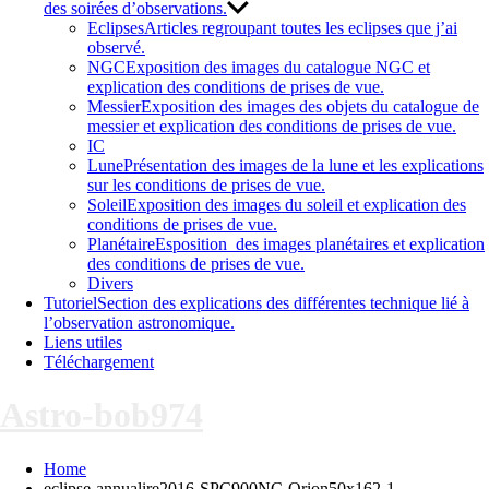
des soirées d’observations.
Eclipses
Articles regroupant toutes les eclipses que j’ai
observé.
NGC
Exposition des images du catalogue NGC et
explication des conditions de prises de vue.
Messier
Exposition des images des objets du catalogue de
messier et explication des conditions de prises de vue.
IC
Lune
Présentation des images de la lune et les explications
sur les conditions de prises de vue.
Soleil
Exposition des images du soleil et explication des
conditions de prises de vue.
Planétaire
Esposition des images planétaires et explication
des conditions de prises de vue.
Divers
Tutoriel
Section des explications des différentes technique lié à
l’observation astronomique.
Liens utiles
Téléchargement
Astro-bob974
Home
eclipse-annualire2016-SPC900NC-Orion50x162-1