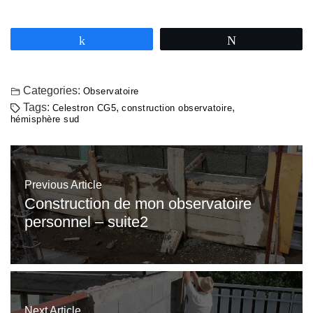
Partagez
Tweetez
Categories:
Observatoire
Tags:
,
,
Celestron CG5
construction observatoire
hémisphère sud
Previous Article
Construction de mon observatoire
personnel – suite2
Next Article